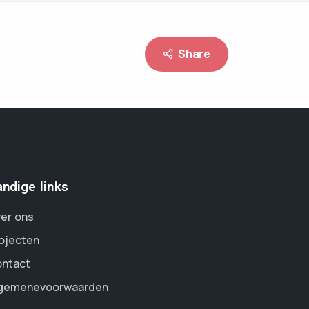
Share
ndige links
er ons
ojecten
ntact
gemenevoorwaarden