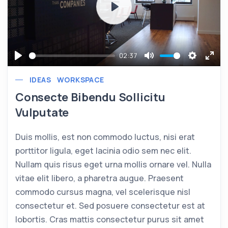
Play
02:37
Play
Mute
Settings
Ente
IDEAS
WORKSPACE
full
Consecte Bibendu Sollicitu
Vulputate
Duis mollis, est non commodo luctus, nisi erat
porttitor ligula, eget lacinia odio sem nec elit.
Nullam quis risus eget urna mollis ornare vel. Nulla
vitae elit libero, a pharetra augue. Praesent
commodo cursus magna, vel scelerisque nisl
consectetur et. Sed posuere consectetur est at
lobortis. Cras mattis consectetur purus sit amet