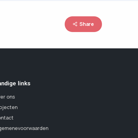
Share
ndige links
er ons
ojecten
ntact
gemenevoorwaarden