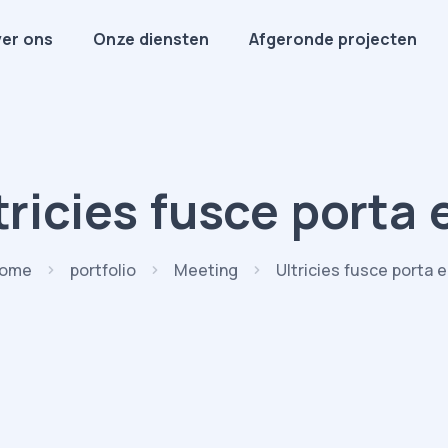
er ons
Onze diensten
Afgeronde projecten
tricies fusce porta e
ome
portfolio
Meeting
Ultricies fusce porta el