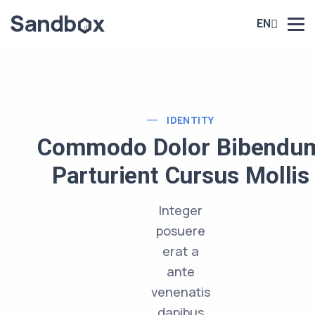
EN
IDENTITY
Commodo Dolor Bibendu
Parturient Cursus Mollis
Integer
posuere
erat a
ante
venenatis
dapibus